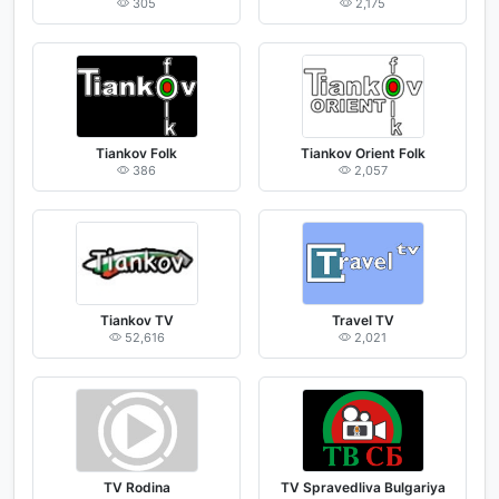
305
2,175
Tiankov Folk
Tiankov Orient Folk
386
2,057
Tiankov TV
Travel TV
52,616
2,021
TV Rodina
TV Spravedliva Bulgariya