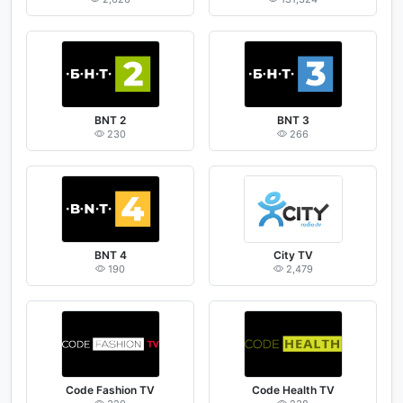
BNT 2
BNT 3
230
266
BNT 4
City TV
190
2,479
Code Fashion TV
Code Health TV