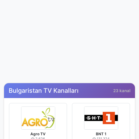
Bulgaristan TV Kanalları
23 kanal
Agro TV
BNT 1
2,626
131,324