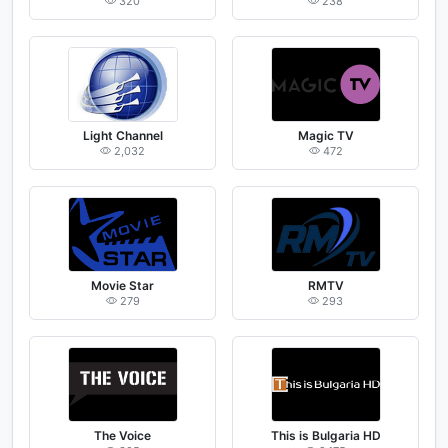
320
238
Light Channel
Magic TV
2,032
472
Movie Star
RMTV
279
293
The Voice
This is Bulgaria HD