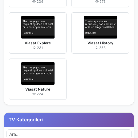
234
273
Viasat Explore
Viasat History
231
253
Viasat Nature
224
TV Kategorileri