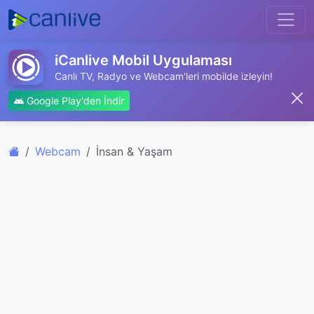
iCanlive Mobil Uygulaması
Canlı TV, Radyo ve Webcam'leri mobilde izleyin!
Google Play'den İndir
Webcam
İnsan & Yaşam