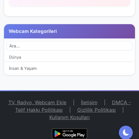
Webcam Kategorileri
Dünya
İnsan & Yaşam
TV, Radyo, Webcam Ekle
|
İletişim
|
DMCA -
Telif Hakkı Politikası
|
Gizlilik Politikası
|
Kullanım Koşulları